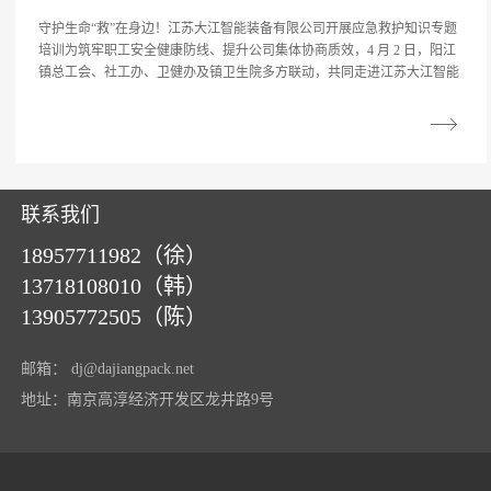
守护生命“救”在身边！江苏大江智能装备有限公司开展应急救护知识专题
培训为筑牢职工安全健康防线、提升公司集体协商质效，4 月 2 日，阳江
镇总工会、社工办、卫健办及镇卫生院多方联动，共同走进江苏大江智能
联系我们
18957711982（徐）
13718108010（韩）
13905772505（陈）
邮箱：
dj@dajiangpack.net
地址：南京高淳经济开发区龙井路9号