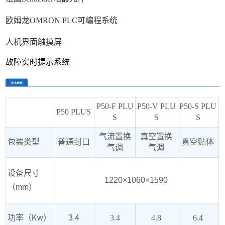
欧姆龙
OMRON PLC
可编程系统
人机界面触摸屏
故障实时提示系统
P
50-F PLU
P50-V PLU
P50-S PLU
P50 PLUS
S
S
S
气流置换
真空置换
包装类型
普通封口
真空贴体
气调
气调
设备尺寸
1
220×1060×1590
（mm）
功率（Kw）
3.4
3.4
4.8
6.4