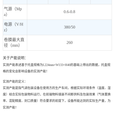
气源（Mp
0.6-0.8
a）
电源（V/H
380/50
z）
卷膜最大直
260
径（mm）
关于产能说明：
实测产能表述基于托盒规格为L224mm×W133×H40的基础上得出的数据，托盒规
格的变化会影响设备的实测产能！
实测产能的定义：
实测产能是指气调包装设备在使用方的生产车间，根据实际环境条件（温度、湿
度）结合实际包装物料运行，在前端物料填装不间断供料及包装效果（气体置换
率、混配精度、封口质量）符合要求的前提下，设备所能达到的实际生产量，为
实测产能！