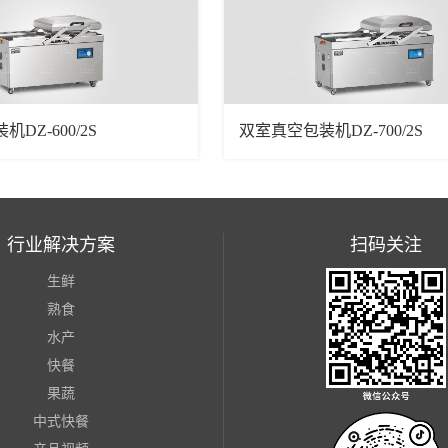
DZ-600/2S
双室真空包装机DZ-700/2S
行业解决方案
扫码关注
生鲜
熟食
水产
快餐
果蔬
中式快餐