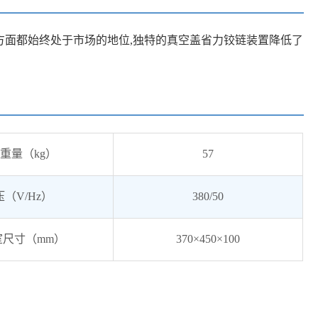
方面都始终处于市场的地位,独特的真空盖省力铰链装置降低了
重量（kg）
57
（V/Hz）
380/50
室尺寸（mm）
370×450×100