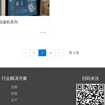
空包装机系列
<
2
3
4
>
共 4 页
行业解决方案
扫码关注
生鲜
熟食
水产